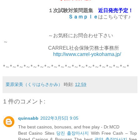
１次試験対策問題集
近日発売予定！
Ｓａｍｐｌｅ
はこちらです♪
～お気軽にお問合わせ下さい
～
CARREL社会保険労務士事務所
http://www.carrel-yokohama.jp/
*～*～*～*～*～*～*～*～*～*～*～*～*～*～*～*～*～*～*
栗原栄美（くりはらさかみ）
時刻:
12:59
1 件のコメント:
quinsabb
2022年3月5日 9:05
The best casinos, bonuses, and free play - Dr.MCD
Best Casino Sites
당진 출장마사지
With Free Cash – Top
Rated Casinos & Bonuses The best
광양 출장마사지
free